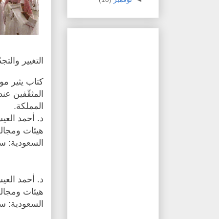
التغيير والتجدّ
كتاب يثير م
المثقّفين عند
المملكة.
د. أحمد الع
هيئات ومجالس
السعودية: س
د. أحمد الع
هيئات ومجالس
السعودية: س