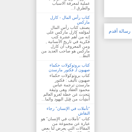
عملية لمعرفة الاسباب
والطرق ا...
كتاب رأس المال - كارل
ماركس
يصنف كتاب رأس المال
رسالة أقدم
لمؤلفه كارل ماركس على
إنه من أهم عشرة كتب
فكرية في تاريخ الأنسانية ,
ومن المعروف أن كارل
ماركس هو صاحب العديد من
النظ...
كتاب بروتوكولات حكماء
صهيون لـ فكتور مارسدن
كتاب بروتوكولات حكماء
صهيون تأليف : فكتور
مارسدن ترجمة عباس
محمود العقاد وهى وثيقة
تتحدث عن خطة لغزو العالم
اُنشِأت من قِبَل اليهود والما...
“تأملات في الإنسان” رجاء
النقاش
كتاب “تأملات في الإنسان” هو
عبارة عن مجموعة من
المقالات التي يعرض لنا بعض