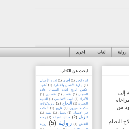
رواية
لغات
اخرى
ابحث عن الكتاب
ابناء الجن
(1)
أخرى
(1)
إدارة الأعمال
(1)
إدارة الأعمال بالفطرة
(1)
أشهد
عكس الريح لغادة السمان’ غادة
ة إلى
السمان
(1)
إقتصاد
(1)
اقتصادي
(1)
راعاة
الأكراد
(1)
البيت الاندلسي
(1)
التنمية
النجاح
(2)
البشرية
(1)
بروتوكولات
ود من
حكماء صهيون
(1)
تاريخ
(1)
تأملات
في الإنسان
(1)
تحميل
(1)
تقنية
(1)
تنزيل
(2)
حياتك العملية
(1)
رجاء
اح النظام
رواية
(5)
النقاش
(1)
رواية
، ويعرض