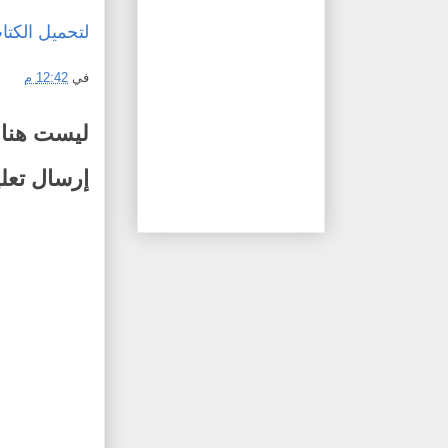
لتحميل الكت
في
12:42 م
ليست هناك
إرسال تعل