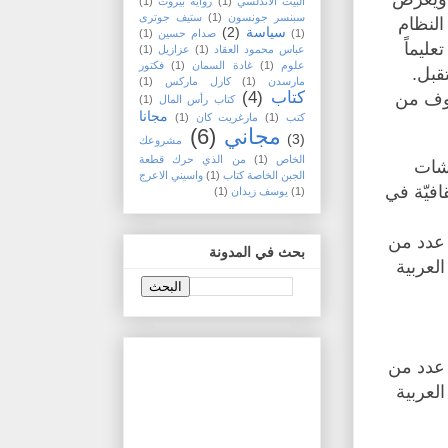
البيت الاندلسي
(1)
رواية بيروت
(1)
سبنسر جونسون
(1)
ستيف جوترى
النظام
سياسة
(2)
(1)
صدام حسين
(1)
عليماً
عباس محمود العقاد
(1)
عزازيل
(1)
علوم
(1)
غادة السمان
(1)
فكتور
قبل.
مارسدن
(1)
كارل ماركس
(1)
كتاب
(4)
خوف من
كتاب رأس المال
(1)
مجانا
كتب
(1)
مارغريت كان
(1)
مجاني
(6)
(3)
مشروعك
الخاص
(1)
من الذي حرك قطعة
اشات
الجبن الخاصة كتاب
(1)
واسيني الاعرج
افيّة في
(1)
يوسف زيدان
(1)
 عدد من
بحث في المدونة
لعربية
 عدد من
لعربية