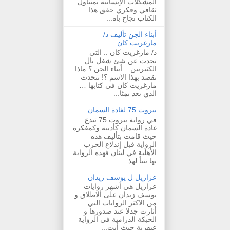
المشكلات الإنسانية بمتناول
ثقافي وفكري حقق هذا
الكتاب نجاح باه...
أبناء الجن تأليف د/
مارغريت كان
د/ مارغريت كان .. التي
تحدث عن شئ شغل بال
الكثيريين .. أبناء الجن ؟ ماذا
تقصد بهذا الاسم ؟! تتحدث
مارغريت كان في كتابها …
الذي يعد بمثا...
بيروت 75 لغادة السمان
في رواية بيروت 75 تبدع
غادة السمان كأديبة وكمفكرة
حيث قامت بتأليف هذه
الرواية قبل إندلاع الحرب
الأهلية في لبنان فهذه الرواية
بها تنبأ لهذ...
عزازيل ل يوسف زيدان
عزازيل هي أشهر روايات
يوسف زيدان على الاطلاق و
من الاكثر الروايات التي
أثارت جدلا عند صدورها و
الحبكة الدرامية في الرواية
عبقرية حيث أبت...