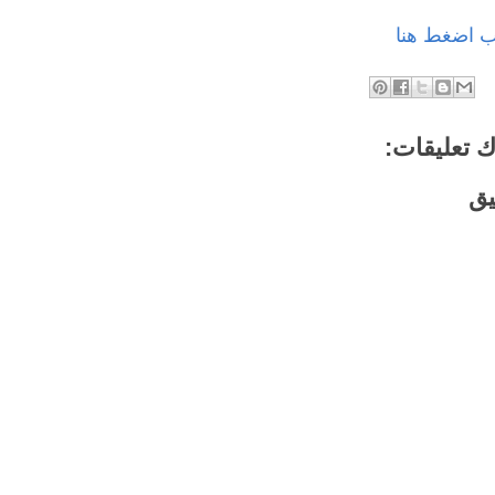
اب اضغط هنا
 تعليقات:
يق