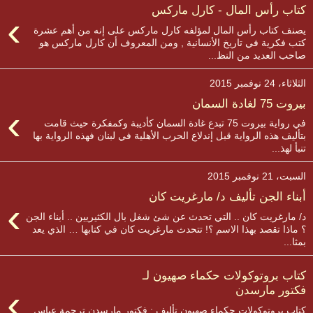
كتاب رأس المال - كارل ماركس
›
يصنف كتاب رأس المال لمؤلفه كارل ماركس على إنه من أهم عشرة
كتب فكرية في تاريخ الأنسانية , ومن المعروف أن كارل ماركس هو
صاحب العديد من النظ...
الثلاثاء، 24 نوفمبر 2015
بيروت 75 لغادة السمان
›
في رواية بيروت 75 تبدع غادة السمان كأديبة وكمفكرة حيث قامت
بتأليف هذه الرواية قبل إندلاع الحرب الأهلية في لبنان فهذه الرواية بها
تنبأ لهذ...
السبت، 21 نوفمبر 2015
أبناء الجن تأليف د/ مارغريت كان
›
د/ مارغريت كان .. التي تحدث عن شئ شغل بال الكثيريين .. أبناء الجن
؟ ماذا تقصد بهذا الاسم ؟! تتحدث مارغريت كان في كتابها … الذي يعد
بمثا...
كتاب بروتوكولات حكماء صهيون لـ
›
فكتور مارسدن
كتاب بروتوكولات حكماء صهيون تأليف : فكتور مارسدن ترجمة عباس