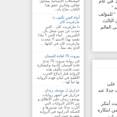
خ. في عام
المشكلات الإنسانية بمتناول
ثقافي وفكري حقق هذا
ه ”
الكتاب نجاح باه...
” للمؤلف
أبناء الجن تأليف د/
 الثالث
مارغريت كان
د/ مارغريت كان .. التي
 العالم
تحدث عن شئ شغل بال
الكثيريين .. أبناء الجن ؟ ماذا
تقصد بهذا الاسم ؟! تتحدث
مارغريت كان في كتابها …
الذي يعد بمثا...
بيروت 75 لغادة السمان
في رواية بيروت 75 تبدع
غادة السمان كأديبة وكمفكرة
حيث قامت بتأليف هذه
الرواية قبل إندلاع الحرب
الأهلية في لبنان فهذه الرواية
بها تنبأ لهذ...
 على
 جدلا عند
عزازيل ل يوسف زيدان
عزازيل هي أشهر روايات
يوسف زيدان على الاطلاق و
يث أبتكر
من الاكثر الروايات التي
أثارت جدلا عند صدورها و
ن ابتكاره
الحبكة الدرامية في الرواية
عبقرية حيث أبت...
ريات