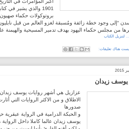
أكبر المؤامرات في التاري
1901 والذي يشير في كتاب
بروتوكولات حكماء صهيون 
دن “إلى وجود خطة زائفة ومُسبقة لغزو العالم من قبل نابليون
ها من مجلس حكماء اليهود بهدف تدمير المسيحية والهيمنة على
.. لتنزيل الكتاب
يست هناك تعليقات:
يوسف زيدان
عزازيل هي أشهر روايات يوسف زيدان
الاطلاق و من الاكثر الروايات التي أثارت
صدورها
و الحبكة الدرامية في الرواية عبقرية ح
يوسف زيدان عالما كاملا داخل الرواية م
و لكنه أقنع القارئ بأنها ليست من ضرو