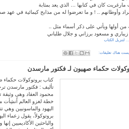
مارغريت كان في كتابها … الذي يعد بمثابة
اد وأوطانهم .. ! و ما تعرضوا له من مذابح كيمائية في عهد صدا
ن أولها ويأتي على ذكر أسماء مثل ..
زيباري و مسعود برزاني و جلال طلباني
.. لتنزيل الكتاب
يست هناك تعليقات:
وكولات حكماء صهيون لـ فكتور مارسدن
كتاب بروتوكولات حكماء ص
تأليف : فكتور مارسدن تر
محمود العقاد وهى وثيقة 
خطة لغزو العالم اُنشِأت من
بروتوكولاً، يقول زعماء اليه
والباحثين الأكاديميين إنها 