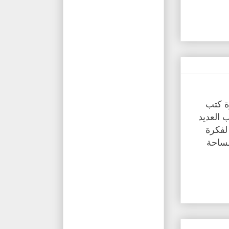
ة كتب
 العديد
لفكرة
مساحة