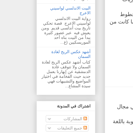
البيت الاندلسي لواسيني
الاعرج
خطوط
رواية البيت الاندلسي
ا كانت من
لواسيني الاعرج قصة تحكي
تاريخ بيت أندلسى قديم ومن
يعيش فيه عبر عصور كثيرة
يبدأ من البيت بناه أحد
الموريسكيين (غ...
أشهد عكس الريح لغادة
السمان
كتاب أشهد عكس الريح لغادة
السمان ولا تتوقف غادة
الدمشقية عن إبهارنا بعمل
جديد حيث الفخامة في اختيار
المواضيع والتشبيهات فهي
سيدة المشاع...
ي مجال
اشتراك في المدونة
المشاركات
بة باللغة
جميع التعليقات