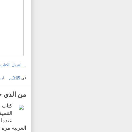
... لتنزيل الكتاب.
في
9:05 م
ليس
من الذي ح
كتاب م
التنمي
عندما 
العربية مرة