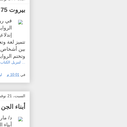
بيروت 75 لغادة السمان
الرواي
إندلاع
تتميز لغة وت
بين أشخاص و
وتختم الرواي
... لتنزيل الكتاب.
في
10:01 م
لي
السبت، 21 نوفمبر 2015
أبناء الجن
د/ مار
أبناء 