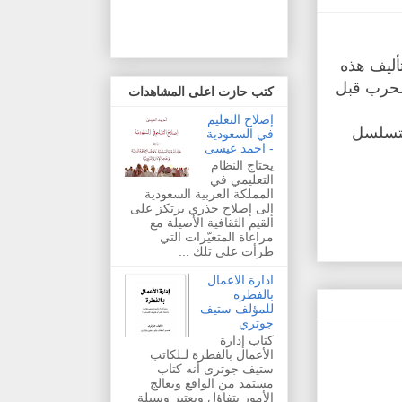
 بتأليف هذه
 الحرب قبل
كتب حازت اعلى المشاهدات
إصلاح التعليم
التسلسل
في السعودية
- احمد عيسى
يحتاج النظام
التعليمي في
المملكة العربية السعودية
إلى إصلاح جذري يرتكز على
القيم الثقافية الأصيلة مع
مراعاة المتغيّرات التي
طرأت على تلك ...
ادارة الاعمال
بالفطرة
للمؤلف ستيف
جوتري
كتاب إدارة
الأعمال بالفطرة لـلكاتب
ستيف جوترى أنه كتاب
مستمد من الواقع ويعالج
الأمور بتفاؤل ويعتبر وسيلة