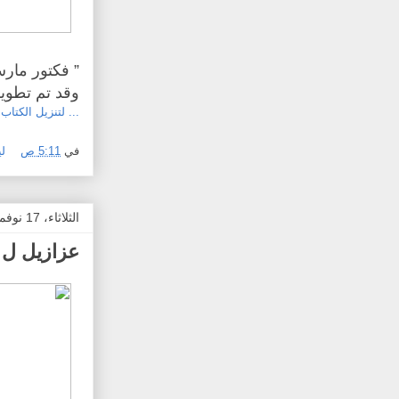
” فكتور مارس
وقد تم تطوير
... لتنزيل الكتاب.
في
5:11 ص
ل
الثلاثاء، 17 نوفمبر 2015
عزازيل ل 