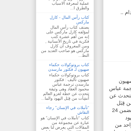
عملية لمعرفة الاسباب
والطرق ا...
م ..
كتاب رأس المال - كارل
ماركس
يصنف كتاب رأس المال
لمؤلفه كارل ماركس على
إنه من أهم عشرة كتب
فكرية في تاريخ الأنسانية ,
ومن المعروف أن كارل
ماركس هو صاحب العديد من
النظ...
كتاب بروتوكولات حكماء
صهيون لـ فكتور مارسدن
كتاب بروتوكولات حكماء
صهيون تأليف : فكتور
هيون
مارسدن ترجمة عباس
جمة عباس
محمود العقاد وهى وثيقة
تتحدث عن خطة لغزو العالم
تتحدث عن
اُنشِأت من قِبَل اليهود والما...
 قِبَل
“تأملات في الإنسان” رجاء
اليهود والماسونيين وهي تتضمن 24
النقاش
ود
كتاب “تأملات في الإنسان” هو
عبارة عن مجموعة من
واحد من
المقالات التي يعرض لنا بعض