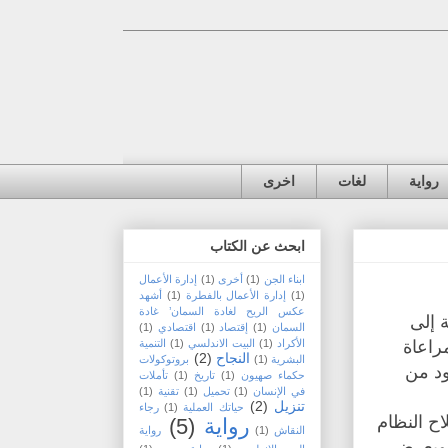
رواية
لغات
اخرى
ابحث عن الكتاب
ابناء الجن
(1)
أخرى
(1)
إدارة الأعمال
(1)
إدارة الأعمال بالفطرة
(1)
أشهد
عكس الريح لغادة السمان’ غادة
ة إلى
السمان
(1)
إقتصاد
(1)
اقتصادي
(1)
راعاة
الأكراد
(1)
البيت الاندلسي
(1)
التنمية
النجاح
(2)
البشرية
(1)
بروتوكولات
ود من
حكماء صهيون
(1)
تاريخ
(1)
تأملات
في الإنسان
(1)
تحميل
(1)
تقنية
(1)
تنزيل
(2)
حياتك العملية
(1)
رجاء
اح النظام
رواية
(5)
النقاش
(1)
رواية
، ويعرض